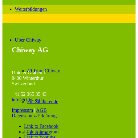
Weiterbildungen
Über Chiway
Chiway AG
40 Jahre Chiway
Unterer Graben 1
8400 Winterthur
Switzerland
+41 52 365 35 43
info@chiway.ch
Für Studierende
Impressum
|
AGB
Datenschutz-Erklärung
Link to Facebook
Link to Instagram
Für Alumni
Link to Youtube