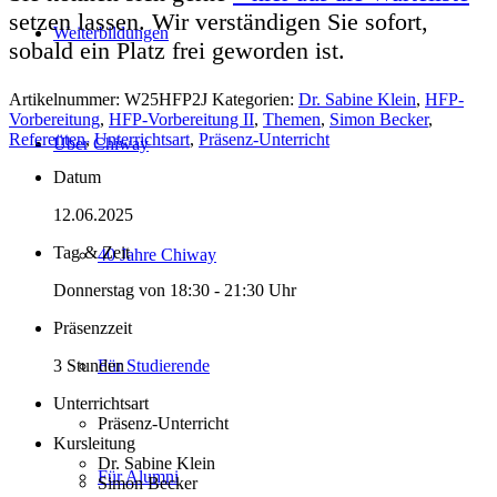
setzen lassen. Wir verständigen Sie sofort,
Weiterbildungen
sobald ein Platz frei geworden ist.
Artikelnummer:
W25HFP2J
Kategorien:
Dr. Sabine Klein
,
HFP-
Vorbereitung
,
HFP-Vorbereitung II
,
Themen
,
Simon Becker
,
Referenten
,
Unterrichtsart
,
Präsenz-Unterricht
Über Chiway
Datum
12.06.2025
Tag & Zeit
40 Jahre Chiway
Donnerstag von 18:30 - 21:30 Uhr
Präsenzzeit
Für Studierende
3 Stunden
Unterrichtsart
Präsenz-Unterricht
Kursleitung
Dr. Sabine Klein
Für Alumni
Simon Becker