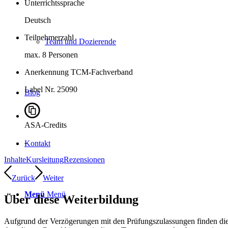
Unterrichtssprache
Deutsch
Teilnehmerzahl
Team und Dozierende
max. 8 Personen
Anerkennung TCM-Fachverband
Label Nr. 25090
Blog
ASA-Credits
-
Kontakt
Inhalte
Kursleitung
Rezensionen
Zurück
Weiter
Menü
Menü
Über diese Weiterbildung
Aufgrund der Verzögerungen mit den Prüfungszulassungen finden die 