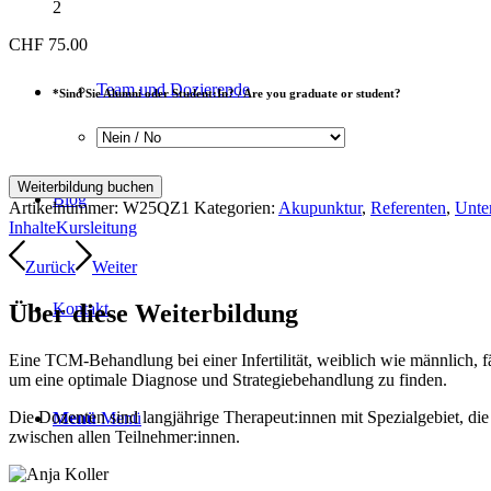
2
CHF
75.00
Team und Dozierende
*
Sind Sie Alumni oder Student:In? / Are you graduate or student?
Qualitätszirkel:
Weiterbildung buchen
Blog
Infertilität/Kinderwunsch
Artikelnummer:
W25QZ1
Kategorien:
Akupunktur
,
Referenten
,
Unter
Menge
Inhalte
Kursleitung
Zurück
Weiter
Über diese Weiterbildung
Kontakt
Eine TCM-Behandlung bei einer Infertilität, weiblich wie männlich, f
um eine optimale Diagnose und Strategiebehandlung zu finden.
Die Dozenten sind langjährige Therapeut:innen mit Spezialgebiet, die 
Menü
Menü
zwischen allen Teilnehmer:innen.