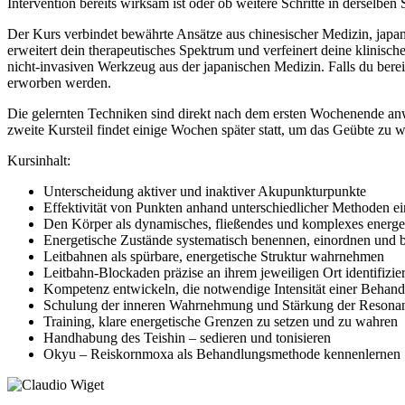
Intervention bereits wirksam ist oder ob weitere Schritte in derselben 
Der Kurs verbindet bewährte Ansätze aus chinesischer Medizin, japa
erweitert dein therapeutisches Spektrum und verfeinert deine klinis
nicht-invasiven Werkzeug aus der japanischen Medizin. Falls du bereits
erworben werden.
Die gelernten Techniken sind direkt nach dem ersten Wochenende anwe
zweite Kursteil findet einige Wochen später statt, um das Geübte zu w
Kursinhalt:
Unterscheidung aktiver und inaktiver Akupunkturpunkte
Effektivität von Punkten anhand unterschiedlicher Methoden ei
Den Körper als dynamisches, fließendes und komplexes energ
Energetische Zustände systematisch benennen, einordnen und b
Leitbahnen als spürbare, energetische Struktur wahrnehmen
Leitbahn-Blockaden präzise an ihrem jeweiligen Ort identifizie
Kompetenz entwickeln, die notwendige Intensität einer Behan
Schulung der inneren Wahrnehmung und Stärkung der Resonan
Training, klare energetische Grenzen zu setzen und zu wahren
Handhabung des Teishin – sedieren und tonisieren
Okyu – Reiskornmoxa als Behandlungsmethode kennenlernen