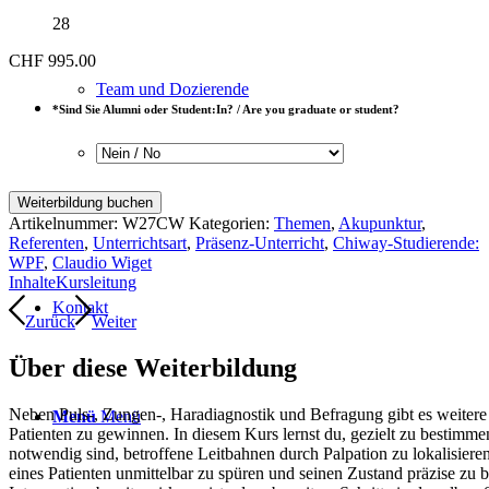
28
CHF
995.00
Team und Dozierende
*
Sind Sie Alumni oder Student:In? / Are you graduate or student?
Blog
Resonanz-
Weiterbildung buchen
Akupunktur:
Artikelnummer:
W27CW
Kategorien:
Themen
,
Akupunktur
,
Achtsames
Referenten
,
Unterrichtsart
,
Präsenz-Unterricht
,
Chiway-Studierende:
und
WPF
,
Claudio Wiget
präsentes
Inhalte
Kursleitung
Arbeiten
Kontakt
mit
Zurück
Weiter
dem
Qi
Über diese Weiterbildung
Menge
Neben Puls-, Zungen-, Haradiagnostik und Befragung gibt es weitere
Menü
Menü
Patienten zu gewinnen. In diesem Kurs lernst du, gezielt zu bestim
notwendig sind, betroffene Leitbahnen durch Palpation zu lokalisiere
eines Patienten unmittelbar zu spüren und seinen Zustand präzise zu