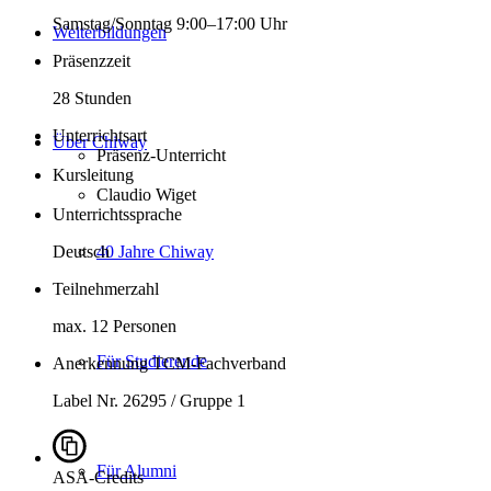
Samstag/Sonntag 9:00–17:00 Uhr
Weiterbildungen
Präsenzzeit
28 Stunden
Unterrichtsart
Über Chiway
Präsenz-Unterricht
Kursleitung
Claudio Wiget
Unterrichtssprache
40 Jahre Chiway
Deutsch
Teilnehmerzahl
max. 12 Personen
Für Studierende
Anerkennung TCM-Fachverband
Label Nr. 26295 / Gruppe 1
Für Alumni
ASA-Credits