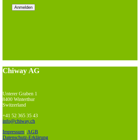
Chiway AG
Unterer Graben 1
8400 Winterthur
Switzerland
+41 52 365 35 43
info@chiway.ch
Impressum
|
AGB
Datenschutz-Erklärung