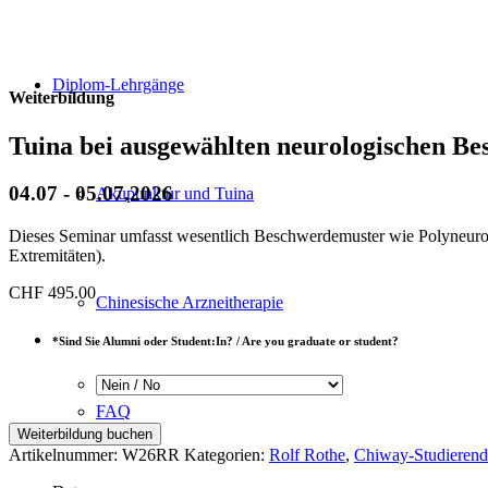
Diplom-Lehrgänge
Weiterbildung
Tuina bei ausgewählten neurologischen B
04.07 - 05.07.2026
Akupunktur und Tuina
Dieses Seminar umfasst wesentlich Beschwerdemuster wie Polyneuro
Extremitäten).
CHF
495.00
Chinesische Arzneitherapie
*
Sind Sie Alumni oder Student:In? / Are you graduate or student?
FAQ
Tuina
Weiterbildung buchen
bei
Artikelnummer:
W26RR
Kategorien:
Rolf Rothe
,
Chiway-Studieren
ausgewählten