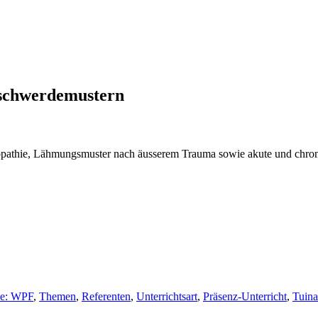
eschwerdemustern
pathie, Lähmungsmuster nach äusserem Trauma sowie akute und chron
de: WPF
,
Themen
,
Referenten
,
Unterrichtsart
,
Präsenz-Unterricht
,
Tuina