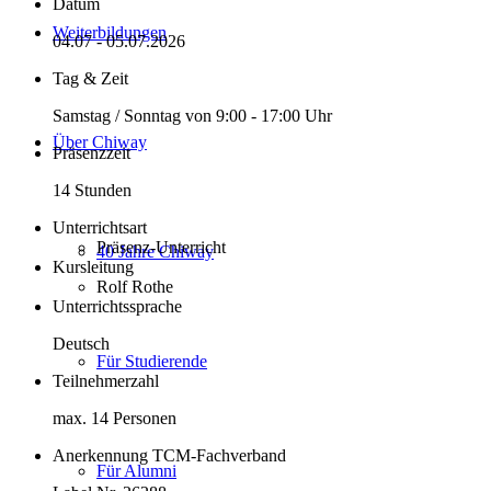
neurologischen
Datum
Beschwerdemustern
Weiterbildungen
Menge
04.07 - 05.07.2026
Tag & Zeit
Samstag / Sonntag von 9:00 - 17:00 Uhr
Über Chiway
Präsenzzeit
14 Stunden
Unterrichtsart
Präsenz-Unterricht
40 Jahre Chiway
Kursleitung
Rolf Rothe
Unterrichtssprache
Deutsch
Für Studierende
Teilnehmerzahl
max. 14 Personen
Anerkennung TCM-Fachverband
Für Alumni