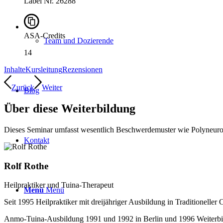
Label Nr. 26288
ASA-Credits
Team und Dozierende
14
Inhalte
Kursleitung
Rezensionen
Zurück
Weiter
Blog
Über diese Weiterbildung
Dieses Seminar umfasst wesentlich Beschwerdemuster wie Polyneuropa
Kontakt
Rolf Rothe
Heilpraktiker und Tuina-Therapeut
Menü
Menü
Seit 1995 Heilpraktiker mit dreijähriger Ausbildung in Traditionel
Anmo-Tuina-Ausbildung 1991 und 1992 in Berlin und 1996 Weiterbild