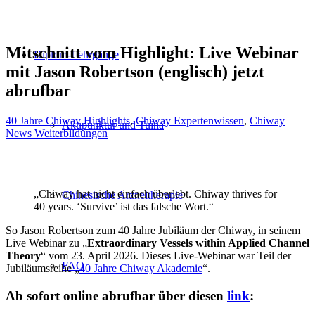
Mitschnitt vom Highlight: Live Webinar
Diplom-Lehrgänge
mit Jason Robertson (englisch) jetzt
abrufbar
40 Jahre Chiway Highlights
,
Chiway Expertenwissen
,
Chiway
Akupunktur und Tuina
News Weiterbildungen
„Chiway hat nicht einfach überlebt. Chiway thrives for
Chinesische Arzneitherapie
40 years. ‘Survive’ ist das falsche Wort.“
So Jason Robertson zum 40 Jahre Jubiläum der Chiway, in seinem
Live Webinar zu „
Extraordinary Vessels within Applied Channel
Theory
“ vom 23. April 2026.
Dieses Live-Webinar war Teil der
FAQ
Jubiläumsreihe „
40 Jahre Chiway Akademie
“.
Ab sofort online abrufbar über diesen
link
: