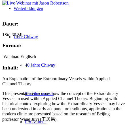
Weiterbildungen
Dauer:
1Std 30 Min
Über Chiway
Format:
Webinar. Englisch
40 Jahre Chiway
Inhalt:
An Explanation of the Extraordinary Vessels within Applied
Channel Theory
This presentation discusses how the concept of the Extraordinary
Für Studierende
Vessels in used within Applied Channel Theory. Beginning with
historical context exploring how the Extraordinary Vessels may have
been understood in early acupuncture traditions, applications in the
modern clinic are presented based on the research of Beijing
professor Wang Juyi (
王居易
).
Für Alumni