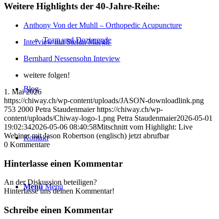
Weitere Highlights der 40-Jahre-Reihe:
Anthony Von der Muhll – Orthopedic Acupuncture
Team und Dozierende
Interview mit Stefan Maegli
Bernhard Nessensohn Inteview
weitere folgen!
Blog
1. Mai 2026
https://chiway.ch/wp-content/uploads/JASON-downloadlink.png
753
2000
Petra Staudenmaier
https://chiway.ch/wp-
content/uploads/Chiway-logo-1.png
Petra Staudenmaier
2026-05-01
19:02:34
2026-05-06 08:40:58
Mitschnitt vom Highlight: Live
Webinar mit Jason Robertson (englisch) jetzt abrufbar
Kontakt
0
Kommentare
Hinterlasse einen Kommentar
An der Diskussion beteiligen?
Menü
Menü
Hinterlasse uns deinen Kommentar!
Schreibe einen Kommentar