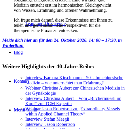
Medizin entsteht erst im harmonischen Gleichgewicht
von Wissen, Erfahrung und offener Wahrnehmung.
Ich freue mich darauf, diese Erkenntnisse mit Ihnen zu
Team und Dozierende
teilen und gemeinsam neue Perspektiven für die
therapeutische Praxis zu entdecken.
Melde dich hier an für den 24. Oktober 2026, 14: 00 – 17:30, in
Winterthur.
Blog
Weitere Highlights der 40-Jahre-Reihe:
Interview Barbara Kirschbaum – 50 Jahre chinesische
Kontakt
Medizin – wie unterrichtet man Erfahrung?
Webinar Christina Aubert zur Chinesischen Medizin in
der Gynäkologie
Interview Christina Aubert – Vom „Birchermüesli im
Kopf“ zur TCM Expertin
Webinar Jason Robertson zu „Extraordinary Vessels
Menü
Menü
within Applied Channel Theory“
Interview Stefan Maegli
Interview Jason Robertson