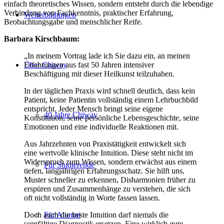
einfach theoretisches Wissen, sondern entsteht durch die lebendige
Verbindung von Fachkenntnis, praktischer Erfahrung,
Weiterbildungen
Beobachtungsgabe und menschlicher Reife.
Barbara Kirschbaum:
„In meinem Vortrag lade ich Sie dazu ein, an meinen
Über Chiway
Erfahrungen aus fast 50 Jahren intensiver
Beschäftigung mit dieser Heilkunst teilzuhaben.
In der täglichen Praxis wird schnell deutlich, dass kein
Patient, keine Patientin vollständig einem Lehrbuchbild
entspricht. Jeder Mensch bringt seine eigene
40 Jahre Chiway
Konstitution, seine persönliche Lebensgeschichte, seine
Emotionen und eine individuelle Reaktionen mit.
Aus Jahrzehnten von Praxistätigkeit entwickelt sich
eine wertvolle klinische Intuition. Diese steht nicht im
Widerspruch zum Wissen, sondern erwächst aus einem
Für Studierende
tiefen, langjährigen Erfahrungsschatz. Sie hilft uns,
Muster schneller zu erkennen, Disharmonien früher zu
erspüren und Zusammenhänge zu verstehen, die sich
oft nicht vollständig in Worte fassen lassen.
Für Alumni
Doch auch die beste Intuition darf niemals die
sorgfältige Diagnostik ersetzen. Eine wirklich gute