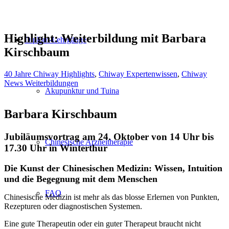
Highlight: Weiterbildung mit Barbara
Diplom-Lehrgänge
Kirschbaum
40 Jahre Chiway Highlights
,
Chiway Expertenwissen
,
Chiway
News Weiterbildungen
Akupunktur und Tuina
Barbara Kirschbaum
Jubiläumsvortrag am 24. Oktober v
on 14 Uhr bis
Chinesische Arzneitherapie
17.30 Uhr in Winterthur
Die Kunst der Chinesischen Medizin: Wissen, Intuition
und die Begegnung mit dem Menschen
FAQ
Chinesische Medizin ist mehr als das blosse Erlernen von Punkten,
Rezepturen oder diagnostischen Systemen.
Eine gute Therapeutin oder ein guter Therapeut braucht nicht