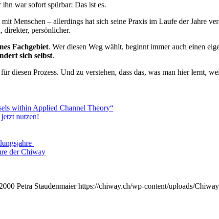
ihn war sofort spürbar: Das ist es.
mit Menschen – allerdings hat sich seine Praxis im Laufe der Jahre ve
direkter, persönlicher.
ines Fachgebiet
. Wer diesen Weg wählt, beginnt immer auch einen eig
dert sich selbst
.
ür diesen Prozess. Und zu verstehen, dass das, was man hier lernt, we
sels within Applied Channel Theory“
jetzt nutzen!
ndungsjahre
ahre der Chiway
2000
Petra Staudenmaier
https://chiway.ch/wp-content/uploads/Chiwa