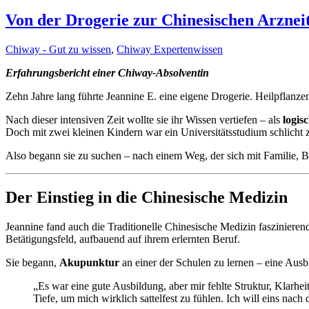
Von der Drogerie zur Chinesischen Arzneit
Chiway - Gut zu wissen
,
Chiway Expertenwissen
Erfahrungsbericht einer Chiway-Absolventin
Zehn Jahre lang führte Jeannine E. eine eigene Drogerie. Heilpflanze
Nach dieser intensiven Zeit wollte sie ihr Wissen vertiefen – als
logis
Doch mit zwei kleinen Kindern war ein Universitätsstudium schlicht z
Also begann sie zu suchen – nach einem Weg, der sich mit Familie, B
Der Einstieg in die Chinesische Medizin
Jeannine fand auch die Traditionelle Chinesische Medizin fasziniere
Betätigungsfeld, aufbauend auf ihrem erlernten Beruf.
Sie begann,
Akupunktur
an einer der Schulen zu lernen – eine Ausb
„Es war eine gute Ausbildung, aber mir fehlte Struktur, Klarheit
Tiefe, um mich wirklich sattelfest zu fühlen. Ich will eins nac