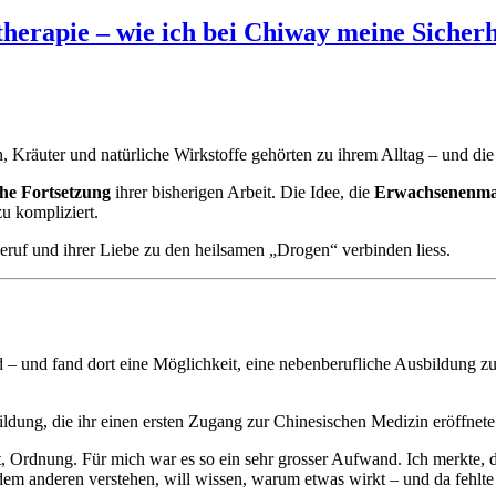
herapie – wie ich bei Chiway meine Sicherh
n, Kräuter und natürliche Wirkstoffe gehörten zu ihrem Alltag – und di
che Fortsetzung
ihrer bisherigen Arbeit. Die Idee, die
Erwachsenenmat
u kompliziert.
eruf und ihrer Liebe zu den heilsamen „Drogen“ verbinden liess.
nd – und fand dort eine Möglichkeit, eine nebenberufliche Ausbildung 
ildung, die ihr einen ersten Zugang zur Chinesischen Medizin eröffnete
, Ordnung. Für mich war es so ein sehr grosser Aufwand. Ich merkte, das
h dem anderen verstehen, will wissen, warum etwas wirkt – und da fehlte 