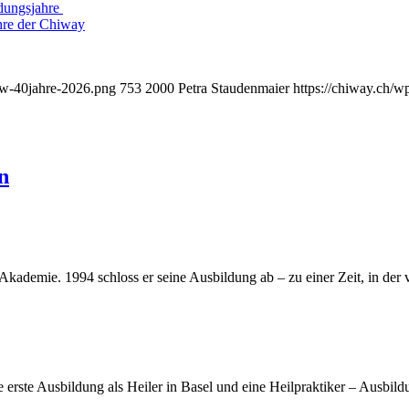
ndungsjahre
ahre der Chiway
iew-40jahre-2026.png
753
2000
Petra Staudenmaier
https://chiway.ch/
n
ademie. 1994 schloss er seine Ausbildung ab – zu einer Zeit, in der 
e erste Ausbildung als Heiler in Basel und eine Heilpraktiker – Ausb