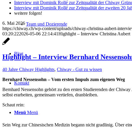
Interview mit Dominik Rollé zur Zeitqualität der Chiway Grü
Interview mit Dominik Rollé zur Zeitqualität der zweiten 20 J
weitere folgen!
6. Mai 2026
Team und Dozierende
https://chiway.ch/wp-content/uploads/chiway-christina-aubert-interv
03:20:22
2026-05-06 22:14:41
Highlight – Interview Christina Aubert
Blog
Highlight – Interview Bernhard Nessensoh
40 Jahre Chiway Highlights
,
Chiway - Gut zu wissen
Bernhard Nessensohn – Vom ersten Impuls zum eigenen Weg
Kontakt
Bernhard Nessensohn gehört zu den ersten Studierenden der Chiway Ak
selbst erarbeiten, gemeinsam vertiefen, dranbleiben.
Schaut rein:
Menü
Menü
Sein Weg zur Chinesischen Medizin begann nicht gradlinig. Über ein