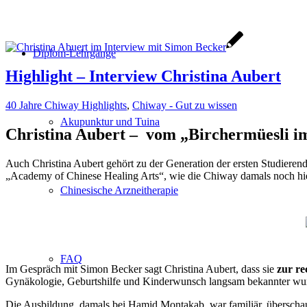
Diplom-Lehrgänge
Highlight – Interview Christina Aubert
40 Jahre Chiway Highlights
,
Chiway - Gut zu wissen
Akupunktur und Tuina
Christina Aubert – vom „Birchermüesli i
Auch Christina Aubert gehört zu der Generation der ersten Studieren
„Academy of Chinese Healing Arts“, wie die Chiway damals noch hi
Chinesische Arzneitherapie
FAQ
Im Gespräch mit Simon Becker sagt Christina Aubert, dass sie
zur re
Gynäkologie, Geburtshilfe und Kinderwunsch langsam bekannter wu
Die Ausbildung, damals bei Hamid Montakab, war familiär, überschaub