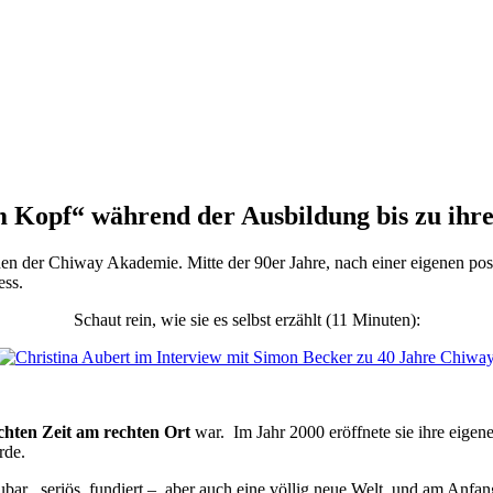
m Kopf“ während der Ausbildung bis zu ihr
den der Chiway Akademie. Mitte der 90er Jahre, nach einer eigenen po
ess.
Schaut rein, wie sie es selbst erzählt (11 Minuten):
chten Zeit am rechten Ort
war. Im Jahr 2000 eröffnete sie ihre eigen
rde.
ar , seriös, fundiert – aber auch eine völlig neue Welt, und am Anfa