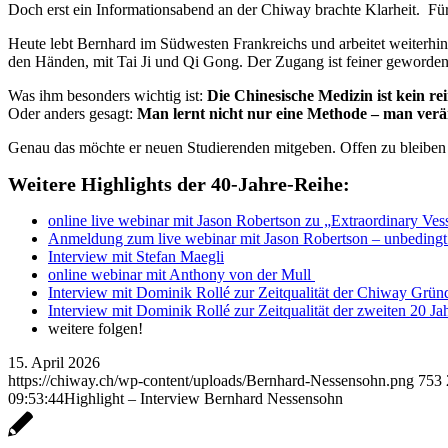
Doch erst ein Informationsabend an der Chiway brachte Klarheit. Für 
Heute lebt Bernhard im Südwesten Frankreichs und arbeitet weiterhin 
den Händen, mit Tai Ji und Qi Gong. Der Zugang ist feiner geworden, 
Was ihm besonders wichtig ist:
Die Chinesische Medizin ist kein re
Oder anders gesagt:
Man lernt nicht nur eine Methode – man verän
Genau das möchte er neuen Studierenden mitgeben. Offen zu bleiben f
Weitere Highlights der 40-Jahre-Reihe:
online live webinar mit Jason Robertson zu „
Extraordinary Ves
Anmeldung zum live webinar mit Jason Robertson – unbedingt 
Interview mit Stefan Maegli
online webinar mit Anthony von der Mull
Interview mit Dominik Rollé zur Zeitqualität der Chiway Grü
Interview mit Dominik Rollé zur Zeitqualität der zweiten 20 J
weitere folgen!
15. April 2026
https://chiway.ch/wp-content/uploads/Bernhard-Nessensohn.png
753
09:53:44
Highlight – Interview Bernhard Nessensohn