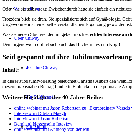
Weiterbildungen
Oder wie sie selbst sagt: Zwischendurch hatte sie einfach ein richtige
Trotzdem blieb sie dran. Sie spezialisierte sich auf Gynäkologie, Geb
Ungewohntem zu einer selbstverständlichen Ergänzung geworden ist.
Was sie neuen Studierenden mitgeben möchte:
echtes Interesse an
Über Chiway
Denn irgendwann ordnet sich auch das Birchermüesli im Kopf!
Seid gespannt auf ihre Jubiläumsvorlesun
40 Jahre Chiway
Inhalt:
In dieser Jubiläumsvorlesung beleuchtet Christina Aubert den weibli
diesem praxisnahen Beitrag fundierte Einblicke in die perinatale A
Weitere Highlights der 40-Jahre-Reihe:
Für Studierende
online webinar mit Jason Robertson zu „
Extraordinary Vessels
Interview mit Stefan Maegli
Interview mit Jason Robertson
Bernhard Nessensohn Inteview
Für Alumni
online webinar mit Anthony von der Mull